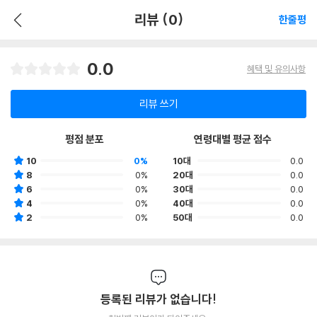
리뷰 (0)
한줄평
0.0
혜택 및 유의사항
리뷰 쓰기
평점 분포
연령대별 평균 점수
10
0%
10대
0.0
8
0%
20대
0.0
6
0%
30대
0.0
4
0%
40대
0.0
2
0%
50대
0.0
등록된 리뷰가 없습니다!