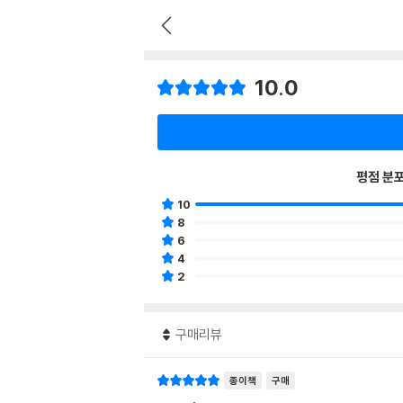
10.0
평점 분
10
8
6
4
2
구매리뷰
종이책
구매