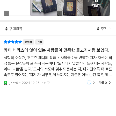
8
더보기
6
3
구매리뷰
추천순
종이책
구매
카페 테라스에 앉아 있는 사람들이 만족한 물고기처럼 보였다.
실험적 소설가, 조르쥬 페렉의 작품 ＜사물들＞을 번역한 저자 자신이 직
접 뽑은 문장들이 글 꼭지 제목이다. ’도시에서 낯설게만 느껴지는 사람들,
아니 ‘나들‘을 본다.’‘도시의 속도에 맞추지 못하는 자, 다가갈수록 더 빠른
속도로 멀어지는 ’저기‘가 너무 멀게 느껴지는 자들은 어느 순간 뚝 멈춰 선
다.’ 이 책을 읽는 것과도 닮은 문장이다. 여기에 매력이 있다. 읽다가 문
g***9
2024.12.26.
신고
2
댓글
0