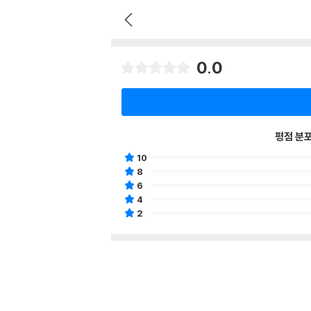
0.0
평점 분
10
8
6
4
2