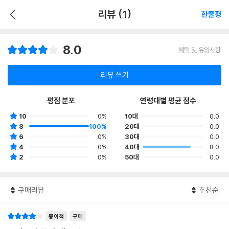
리뷰 (1)
한줄평
8.0
혜택 및 유의사항
리뷰 쓰기
평점 분포
연령대별 평균 점수
10
0%
10대
0.0
8
100%
20대
0.0
6
0%
30대
0.0
4
0%
40대
8.0
2
0%
50대
0.0
구매리뷰
추천순
종이책
구매