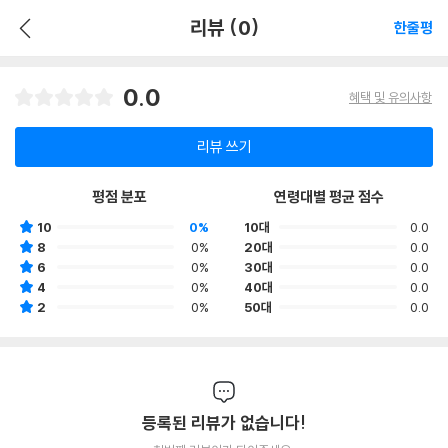
리뷰 (0)
한줄평
0.0
혜택 및 유의사항
리뷰 쓰기
평점 분포
연령대별 평균 점수
10
0%
10대
0.0
8
0%
20대
0.0
6
0%
30대
0.0
4
0%
40대
0.0
2
0%
50대
0.0
등록된 리뷰가 없습니다!