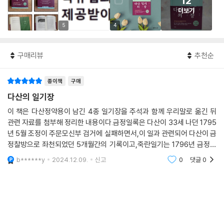
12
더보기
5
4
구매리뷰
추천순
종이책
구매
다산의 일기장
이 책은 다산정약용이 남긴 4종 일기장을 주석과 함께 우리말로 옮긴 뒤
관련 자료를 첨부해 정리한 내용이다.금정일록은 다산이 33세 나던 1795
년 5월 조정이 주문모신부 검거에 실패하면서,이 일과 관련되어 다산이 금
정찰방으로 좌천되었던 5개월간의 기록이고,죽란일기는 1796년 금정에
서 상경한 뒤 실직 상태에 있던 명례방 시절의 일기다.규영일기는 같은 해
b******y
2024.12.09.
신고
0
댓글
0
11월 규영부 교서관으