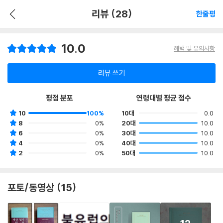
리뷰 (28)
한줄평
10.0
혜택 및 유의사항
리뷰 쓰기
평점 분포
연령대별 평균 점수
10
100%
10대
0.0
8
0%
20대
10.0
6
0%
30대
10.0
4
0%
40대
10.0
2
0%
50대
10.0
포토/동영상 (15)