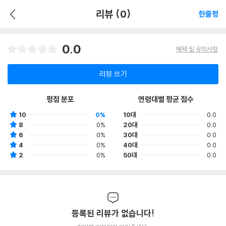
리뷰 (0)
한줄평
0.0
혜택 및 유의사항
리뷰 쓰기
평점 분포
연령대별 평균 점수
10
0%
10대
0.0
8
0%
20대
0.0
6
0%
30대
0.0
4
0%
40대
0.0
2
0%
50대
0.0
등록된 리뷰가 없습니다!