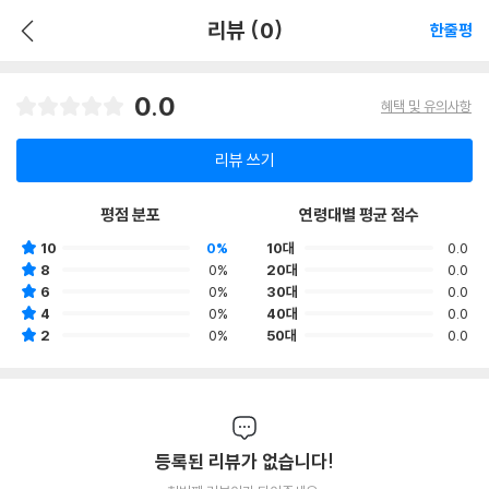
리뷰 (0)
한줄평
0.0
혜택 및 유의사항
리뷰 쓰기
평점 분포
연령대별 평균 점수
10
0%
10대
0.0
8
0%
20대
0.0
6
0%
30대
0.0
4
0%
40대
0.0
2
0%
50대
0.0
등록된 리뷰가 없습니다!