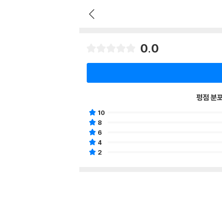
0.0
평점 분
10
8
6
4
2