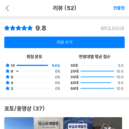
리뷰 (52)
한줄평
9.8
혜택 및 유의사항
리뷰 쓰기
평점 분포
연령대별 평균 점수
10
94%
10대
0.0
8
6%
20대
10.0
6
0%
30대
10.0
4
0%
40대
9.0
2
0%
50대
10.0
포토/동영상 (37)