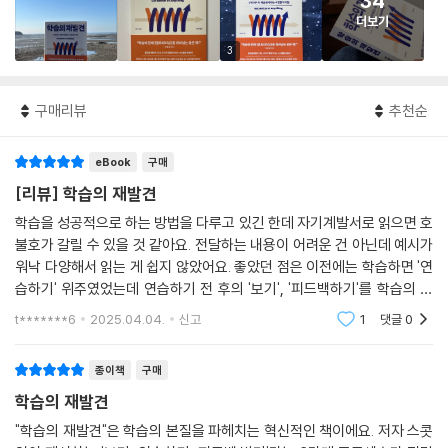
34
더보기
3
구매리뷰
추천순
eBook
구매
[리뷰] 학습의 재발견
학습을 성공적으로 하는 방법을 다루고 있긴 한데 자기계발서로 읽으면 호
불호가 갈릴 수 있을 것 같아요. 전달하는 내용이 어려운 건 아닌데 예시가
워낙 다양해서 읽는 게 쉽지 않았어요. 좋았던 점은 이전에는 학습하면 '연
습하기' 위주였었는데 연습하기 전 후의 '보기', '피드백하기'를 학습의 일
부로 생각하여 계획을 세울 수 있을 것 같아 기대됩니다.
t*******6
2025.04.04.
신고
1
댓글
0
종이책
구매
학습의 재발견
"학습의 재발견"은 학습의 본질을 파헤치는 혁신적인 책이에요. 저자 스콧