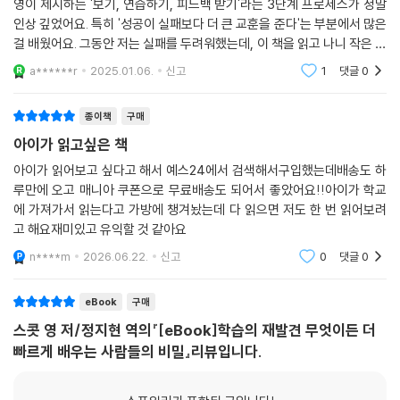
영이 제시하는 '보기, 연습하기, 피드백 받기'라는 3단계 프로세스가 정말
인상 깊었어요. 특히 '성공이 실패보다 더 큰 교훈을 준다'는 부분에서 많은
걸 배웠어요. 그동안 저는 실패를 두려워했는데, 이 책을 읽고 나니 작은 성
공들을 쌓아가는 게 얼마나 중요한지 깨달았죠.또 '최적의 난이도 찾기'와
a******r
2025.01.06.
신고
1
댓글
0
'플래시
종이책
구매
아이가 읽고싶은 책
아이가 읽어보고 싶다고 해서 예스24에서 검색해서구입했는데배송도 하
루만에 오고 매니아 쿠폰으로 무료배송도 되어서 좋았어요!!아이가 학교
에 가져가서 읽는다고 가방에 챙겨놨는데 다 읽으면 저도 한 번 읽어보려
고 해요재미있고 유익할 것 같아요
n****m
2026.06.22.
신고
0
댓글
0
eBook
구매
스콧 영 저/정지현 역의『[eBook]학습의 재발견 무엇이든 더
빠르게 배우는 사람들의 비밀』리뷰입니다.