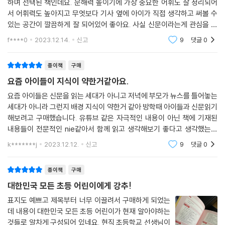
하며 선택된 책인데요. 문해력 높이기에 가장 중요한 어휘도 잘 정리되어
서 어휘력도 높아지고 무엇보다 기사 옆에 아이가 직접 생각하고 써볼 수
있는 공간이 깔끔하게 잘 되어있어 좋아요. 사실 신문이라는게 관심을 가
지고 지속적으로 봐야 내용도 이어지고 할텐데 그냥 보라고하면 아는게 없
f****0
2023.12.14.
신고
9
댓글
0
으니 어른들조차 눈
종이책
구매
요즘 아이들이 지식이 약한거같아요.
요즘 아이들은 신문을 읽는 세대가 아니고 저녁에 부모가 뉴스를 틀어놓는
세대가 아니라 그런지 배경 지식이 약한거 같아 방학때 아이들과 신문읽기
해보려고 구매했습니다. 유튜브 같은 자극적인 내용이 아닌 책에 기재된
내용들이 전문적인 nie같아서 함께 읽고 생각해보기 좋다고 생각했는데
작가님이 신문활용교육을 전문으로 하시는 현직 교사셨군요. 더 믿음이 갑
k*******j
2023.12.12.
신고
9
댓글
0
니다. 시리즈물
종이책
구매
대한민국 모든 초등 어린이에게 강추!
표지도 예쁘고 제목부터 너무 이끌려서 구매하게 되었는
데 내용이 대한민국 모든 초등 어린이가 현재 알아야하는
것들로 알차게 구성되어 있네요. 현직 초등학교 선생님이