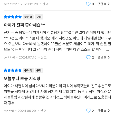
글씨쓰는걸 버거워해서 쓰는것 까지는 하지않지만 이야기 읽어보고 같이
p*****2
2023.12.29.
신고
3
댓글
0
신문기사도 찾아보고
종이책
구매
아이가 진짜 좋아해요^^
산지는 좀 되었는데 이제서야 리뷰남겨요^^결론만 말하면 거의 다 했어요
^^그것도 아이스스로 다 했어요 제가 시킨것도 아닌데 매일매일 했더라구
요 오늘보니 다해놔서 놀랬네여^^글쓴 부분도 제법이고 제가 뭐 손댈 필
요도 없는 책입니다 그냥 아이 손에 쥐어주기만 하면 스스로 할 책입니다^
^2권도 나오면 바로 살거예요
o****6
2024.07.10.
신고
2
댓글
0
종이책
구매
오늘부터 초등 지식왕
아이가 책편식이 심하다보니여러분야의 지식이 부족했는데 친구추천으로
이책을 접하게 되었네요.사회.정치.경제.문화.과학 등 전반적인 이슈와 문
제점을쉽고 간편하게 접할수있고 의견도 적어볼수있어여러모로 도움됩니
다.강추
m***8
2024.06.29.
신고
2
댓글
0