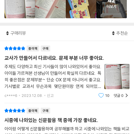
42
더보기
구매리뷰
추천순
종이책
구매
교사가 만들어서 다르네요. 문제 부분 너무 좋아요.
주제도 다양하고 최신 기사들이 많이 나와있어서 좋아요.
아이들 가르쳐본 선생님이 만들어서 확실히 다르네요. 특
히 좋은점은 문제부분~ 단순 OX 문제 아니어서 좋고요.
기사별로 교과서 무슨과목 몇단원이랑 연계 되어있는
지 부록에 나와있어서 잘 활용할 것 같아요. 이번 겨울방
c****6
2023.12.08.
신고
10
댓글
0
학에 활용하기 좋을것같아요. 저도 모르는 내용이 많아서
같이 읽으려구요. 내용이 알차요.
종이책
구매
시중에 나와있는 신문활용 책 중에 가장 좋네요.
아이랑 어떻게 신문활용하며 공부해볼까 하고 시중에 나와있는 책들 비교