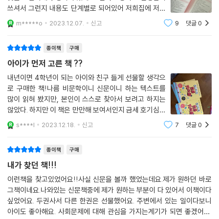
쓰셔서 그런지 내용도 단계별로 되어있어 저희집에 저학
년부터 고학년까지 해나가기 너무 좋아요. 코로나때 입학
m*****o
2023.12.07.
신고
9
댓글
0
한 아이라 항상 모든점에서 걱정이라 가정에서 뭔가 채워
나갔으면 했는데 그런 아이들에게 딱 입이다.
종이책
구매
아이가 먼저 고른 책 ??
내년이면 4학년이 되는 아이와 친구 들게 선물할 생각으
로 구매한 책!나름 비문학이니 신문이니 하는 텍스트를
많이 읽혀 봤지만, 본인이 스스로 찾아서 보려고 하지는
않았다. 하지만 이 책은 만만해 보여서인지 금세 호기심을
갖고 한 장 한 장 읽어가는 모습이 대견하다. 또 엄마인 내
s****l
2023.12.18.
신고
7
댓글
0
가 봐도 쉽게 풀리는 글이며 잘 읽어야 미션을 수행할 수
있는 데다, 문제 수준도 책을 막 읽기 시
종이책
구매
내가 찾던 책!!!
이런책을 찾고있었어요!!사실 신문을 볼까 했었는데요.제가 원하던 바로
그책이네요.나와있는 신문책중에 제가 원하는 부분이 다 있어서 이책이다
싶었어요. 두권사서 다른 한권은 선물했어요. 주변에서 있는 일이다보니
아이도 좋아해요. 사회문제에 대해 관심을 가지는계기가 되면 좋겠어요.