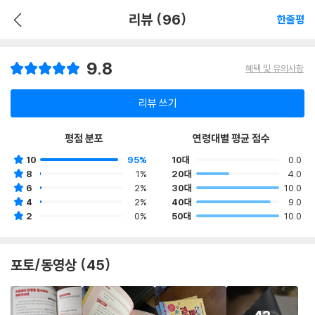
리뷰 (96)
한줄평
9.8
혜택 및 유의사항
리뷰 쓰기
평점 분포
연령대별 평균 점수
10
95%
10대
0.0
8
1%
20대
4.0
6
2%
30대
10.0
4
2%
40대
9.0
2
0%
50대
10.0
포토/동영상 (45)