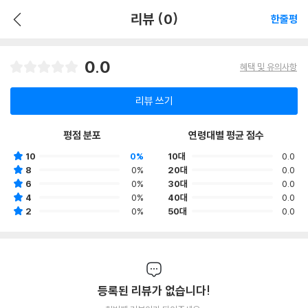
리뷰 (0)
한줄평
0.0
혜택 및 유의사항
리뷰 쓰기
평점 분포
연령대별 평균 점수
10
0%
10대
0.0
8
0%
20대
0.0
6
0%
30대
0.0
4
0%
40대
0.0
2
0%
50대
0.0
등록된 리뷰가 없습니다!