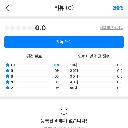
리뷰 (0)
한줄평
0.0
혜택 및 유의사항
리뷰 쓰기
평점 분포
연령대별 평균 점수
10
0%
10대
0.0
8
0%
20대
0.0
6
0%
30대
0.0
4
0%
40대
0.0
2
0%
50대
0.0
등록된 리뷰가 없습니다!