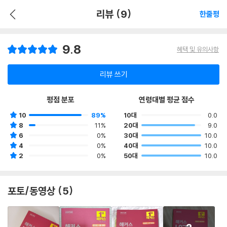
리뷰 (9)
한줄평
9.8
혜택 및 유의사항
리뷰 쓰기
평점 분포
연령대별 평균 점수
10
89%
10대
0.0
8
11%
20대
9.0
6
0%
30대
10.0
4
0%
40대
10.0
2
0%
50대
10.0
포토/동영상 (5)