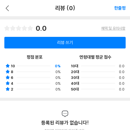
리뷰 (0)
한줄평
0.0
혜택 및 유의사항
리뷰 쓰기
평점 분포
연령대별 평균 점수
10
0%
10대
0.0
8
0%
20대
0.0
6
0%
30대
0.0
4
0%
40대
0.0
2
0%
50대
0.0
등록된 리뷰가 없습니다!