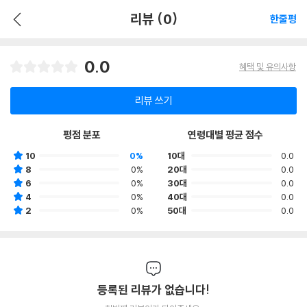
리뷰 (0)
한줄평
0.0
혜택 및 유의사항
리뷰 쓰기
평점 분포
연령대별 평균 점수
10
0%
10대
0.0
8
0%
20대
0.0
6
0%
30대
0.0
4
0%
40대
0.0
2
0%
50대
0.0
등록된 리뷰가 없습니다!