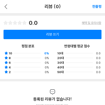
리뷰 (0)
한줄평
0.0
혜택 및 유의사항
리뷰 쓰기
평점 분포
연령대별 평균 점수
10
0%
10대
0.0
8
0%
20대
0.0
6
0%
30대
0.0
4
0%
40대
0.0
2
0%
50대
0.0
등록된 리뷰가 없습니다!