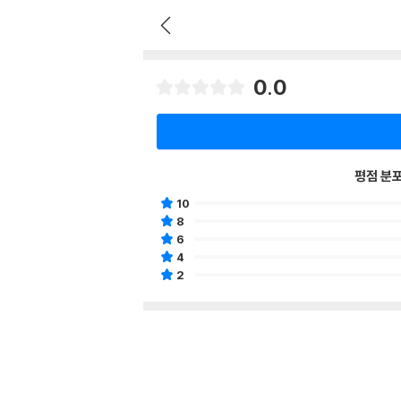
0.0
평점 분
10
8
6
4
2