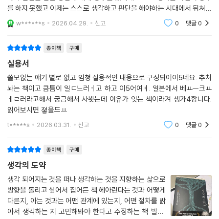
를 하지 못했고 이제는 스스로 생각하고 판단을 해야하는 시대에서 뒤쳐져
나가지 않기 위해서 스스로 생각을 하고 판단을 하는 힘을 갈고 닦아야된
w******s
2026.04.29.
신고
0
댓글
0
다는것을 이 책을 통
종이책
구매
실용서
쓸모없는 얘기 별로 없고 엄청 실용적인 내용으로 구성되어이5네요. 추처
놔는 책이고 큼틈이 일ㄷ느러ㅓ고 하고 이5어여ㅕ. 일본에서 베ㅛㅡ크ㅛ
ㅔㄹ러라고해서 궁금해서 사봣는데 이유가 잇는 책이라겨 생가4합니다.
읽어보시면 졓을드ㅛ
t*****s
2026.03.31.
신고
0
댓글
0
종이책
구매
생각의 도약
생각 되어지는 것을 떠나 생각하는 것을 지향하는 삶으로
방향을 돌리고 싶어서 집어든 책.헤아린다는 것과 어떻게
다른지, 아는 것과는 어떤 관계에 있는지, 어떤 절차를 밝
아서 생각하는 지 고민해봐야 한다고 주장하는 책 발효,