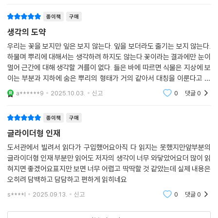
종이책
구매
생각의 도약
우리는 꽃을 보지만 잎은 보지 않는다. 잎을 보더라도 줄기는 보지 않는다.
하물며 뿌리에 대해서는 생각하려 하지도 않는다.꽃이라는 결과에만 눈이
멀어 근간에 대해 생각할 겨를이 없다. 들은 바에 따르면 식물은 지상에 보
이는 부분과 지하에 숨은 뿌리의 형태가 거의 같아서 대칭을 이룬다고 한
다. 꽃이 피는 것도 땅속에 큰 조직이 있기 때문이다.
a******9
2025.10.03.
신고
0
댓글
0
종이책
구매
글라이더형 인재
도서관에서 빌려서 읽다가 구입했어요아직 다 읽지는 못했지만앞부분의
글라이더형 인재 부분만 읽어도 저자의 생각이 너무 와닿았어요더 많이 읽
혀지면 좋겠어요표지만 보면 너무 어렵고 딱딱할 것 같았는데 실제 내용은
오히려 담백하고 담담하고 편하게 읽히네요
s****l
2025.09.13.
신고
0
댓글
0