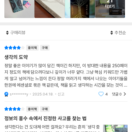
21
더보기
구매리뷰
추천순
종이책
구매
생각의 도약
정말 좋은 이야기가 많이 담긴 책이긴 하지만, 이 방대한 내용을 250페이
지 정도의 책에 담으려다보니 깊이가 너무 얕다. 그냥 핵심 키워드만 가볍
게 알고 넘어가는 느낌이 든다.정말 여러가지 책에서 나오는 이야기들을
한권에 에센셜로 묶은 책 같은데, 책을 읽고 생각하는 시간을 갖는 것이 더
중요할거 같다.
s*******y
2025.04.18.
신고
4
댓글
0
종이책
구매
정보의 홍수 속에서 진정한 사고를 찾는 법
생각한다는 건 도대체 어떤 걸까요? 우리는 흔히 '생각 중