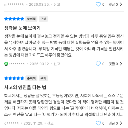
재운다, 칵테일, 에디터십, 아날로지 등.. 여러가지 생각의
m********r
2026.03.25.
신고
0
댓글
0
가지를 키울 수 있는 글들이 무궁무진하다.
종이책
구매
생각을 눈에 보이게
생각을 눈에 보이게 펼쳐놓고 정리할 수 있는 방법과 하루 종일 맑은 정신
을 유지하며 살아갈 수 있는 방법 등에 대한 꿀팁들을 얻을 수 있는 책이어
서 아주 좋았습니다. 무작정 기록만 해놓는 것이 아니라 기록을 발전시키
는 방법에 대한 가이드도 해주어 좋았어요
t*******i
2026.03.12.
신고
0
댓글
0
종이책
구매
사고의 엔진을 다는 법
학교에서는 정답을 잘 맞히는 우등생이었지만, 사회에 나와서는 스스로 문
제를 해결하지 못해 당황했던 경험이 있다면 이 책이 명쾌한 해답이 될 것
입니다. 저자는 이를 타인의 힘으로 나는 '글라이더'에 비유하며, 이제는 스
스로 엔진을 달고 나는 '비행기'가 되어야 한다고 역설합니다.단순히 지식
을 머릿속에 채우는 것이 아니라, 묵히고 발효시켜 지혜로 만드는 과정(숙
d******l
2025.11.29.
신고
0
댓글
0
성)의 중요성