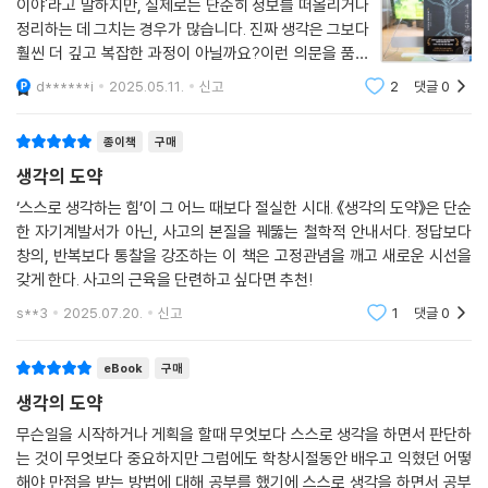
이야'라고 말하지만, 실제로는 단순히 정보를 떠올리거나
정리하는 데 그치는 경우가 많습니다. 진짜 생각은 그보다
훨씬 더 깊고 복잡한 과정이 아닐까요?이런 의문을 품고
있다면, 도야마 시게히코의 "생각의 도약"을 추천드리고
d******i
2025.05.11.
신고
2
댓글
0
싶습니다. 이 책은 일본에서 40년 넘게 사랑받아온 스테
디셀러로, 최근 한국에도 번역 출간되었습
종이책
구매
생각의 도약
‘스스로 생각하는 힘’이 그 어느 때보다 절실한 시대. 《생각의 도약》은 단순
한 자기계발서가 아닌, 사고의 본질을 꿰뚫는 철학적 안내서다. 정답보다
창의, 반복보다 통찰을 강조하는 이 책은 고정관념을 깨고 새로운 시선을
갖게 한다. 사고의 근육을 단련하고 싶다면 추천!
s**3
2025.07.20.
신고
1
댓글
0
eBook
구매
생각의 도약
무슨일을 시작하거나 게획을 할때 무엇보다 스스로 생각을 하면서 판단하
는 것이 무엇보다 중요하지만 그럼에도 학창시절동안 배우고 익혔던 어떻
해야 만점을 받는 방법에 대해 공부를 했기에 스스로 생각을 하면서 공부