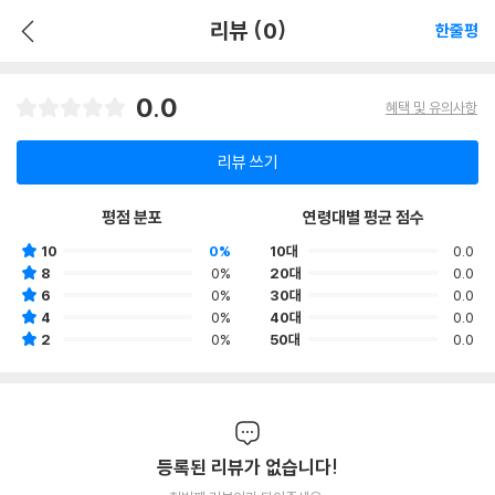
리뷰 (0)
한줄평
0.0
혜택 및 유의사항
리뷰 쓰기
평점 분포
연령대별 평균 점수
10
0%
10대
0.0
8
0%
20대
0.0
6
0%
30대
0.0
4
0%
40대
0.0
2
0%
50대
0.0
등록된 리뷰가 없습니다!