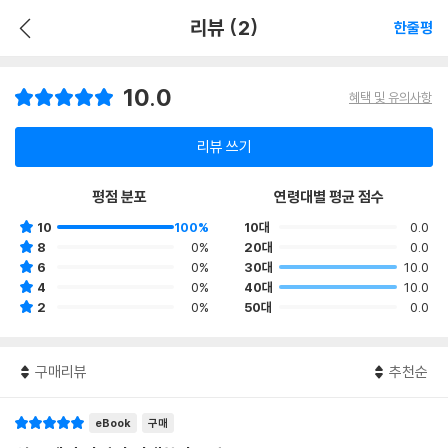
리뷰 (2)
한줄평
10.0
혜택 및 유의사항
리뷰 쓰기
평점 분포
연령대별 평균 점수
10
100%
10대
0.0
8
0%
20대
0.0
6
0%
30대
10.0
4
0%
40대
10.0
2
0%
50대
0.0
구매리뷰
추천순
eBook
구매