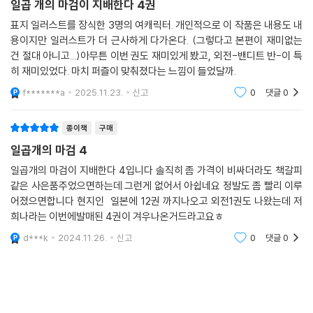
일곱 개의 마검이 지배한다 4권
표지 일러스트를 장식한 3명의 여캐릭터. 개인적으로 이 작품은 내용도 내
용이지만 일러스트가 더 근사하게 다가온다. (그렇다고 본편이 재미없는
건 절대 아니고...)아무튼 이번 권도 재미있게 봤고, 외전-밴디트 반-이 특
히 재미있었다. 마치 퍼즐이 맞춰졌다는 느낌이 들었달까.
f*******a
2025.11.23.
신고
0
댓글
0
종이책
구매
일곱개의 마검 4
일곱개의 마검이 지배한다 4입니다 솔직히 좀 가격이 비싸더라도 책갈피
같은 사은품주었으면하는데 그런게 없어서 아쉽네요 정발도 좀 빨리 이루
어졌으면합니다 현지인 일본에 12권 까지나오고 외전1권도 나왔는데 저
희나라는 이번에발매된 4권이 겨우나온거드라고요ㅎ
d***k
2024.11.26.
신고
0
댓글
0