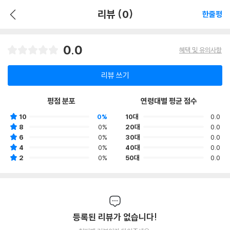
리뷰 (0)
한줄평
0.0
혜택 및 유의사항
리뷰 쓰기
평점 분포
연령대별 평균 점수
10
0%
10대
0.0
8
0%
20대
0.0
6
0%
30대
0.0
4
0%
40대
0.0
2
0%
50대
0.0
등록된 리뷰가 없습니다!