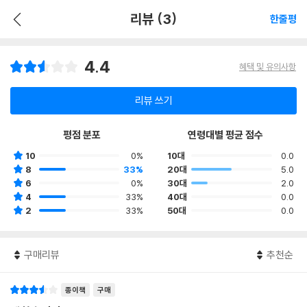
리뷰 (3)
한줄평
4.4
혜택 및 유의사항
리뷰 쓰기
평점 분포
연령대별 평균 점수
10
0%
10대
0.0
8
33%
20대
5.0
6
0%
30대
2.0
4
33%
40대
0.0
2
33%
50대
0.0
구매리뷰
추천순
종이책
구매