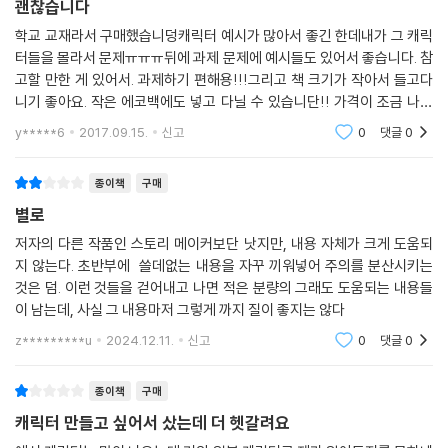
괜찮습니다
학교 교재라서 구매했습니덩캐릭터 예시가 많아서 좋긴 한데내가 그 캐릭
터들을 몰라서 문제ㅠㅠㅠ뒤에 과제 문제에 예시들도 있어서 좋습니다. 참
고할 만한 게 있어서. 과제하기 편해용!!!그리고 책 크기가 작아서 들고다
니기 좋아요. 작은 에코백에도 넣고 다닐 수 있습니단!! 가격이 조금 나가
서 부담스럽기해용ㅎㅎㅎㅎㅎㅎㅎㅎㅎㅎㅎㅎㅎㅎㅎㅎㅎㅎㅎ
y*****6
2017.09.15.
신고
0
댓글
0
종이책
구매
별로
저자의 다른 작품인 스토리 메이커보단 낫지만, 내용 자체가 크게 도움되
지 않는다. 초반부에 쓸데없는 내용을 자꾸 끼워넣어 주의를 분산시키는
것은 덤. 이런 것들을 걷어내고 나면 적은 분량의 그래도 도움되는 내용들
이 남는데, 사실 그 내용마저 그렇게 까지 질이 좋지는 않다
z*********u
2024.12.11.
신고
0
댓글
0
종이책
구매
캐릭터 만들고 싶어서 샀는데 더 헷갈려요