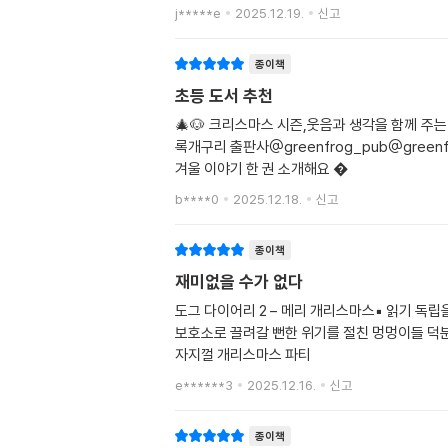
j*****e
2025.12.19.
신고
종이책
초등 도서 추천
🎄🐶 크리스마스 시즌,웃음과 생각을 함께 주
록개구리 출판사@greenfrog_pub@gree
겨울 이야기 한 권 소개해요 �
b****0
2025.12.18.
신고
종이책
재미없을 수가 없다
도그 다이어리 2 – 메리 개리스마스▪️ 읽기 
보호소로 끌려갈 뻔한 위기를 절친 멍멍이들 덕분
자지껄 개리스마스 파티
e******3
2025.12.16.
신고
종이책