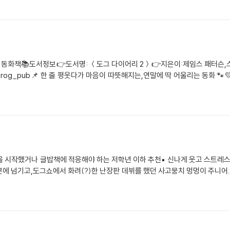
는 동화책📚도서정보👉도서명: ＜도그 다이어리 2＞👉지은이:제임스 패터슨,스
nfrog_pub📌 한 줄 평웃다가 마음이 따뜻해지는,연말에 딱 어울리는 동화 
독립을 시작했거나 글밥책에 적응해야 하는 저학년 이하 추천▪️ 신나게 웃고 스트레
에 넘기고,도그쇼에서 화려(?)한 난장판 데뷔를 했던 사고뭉치 멍멍이 주니어