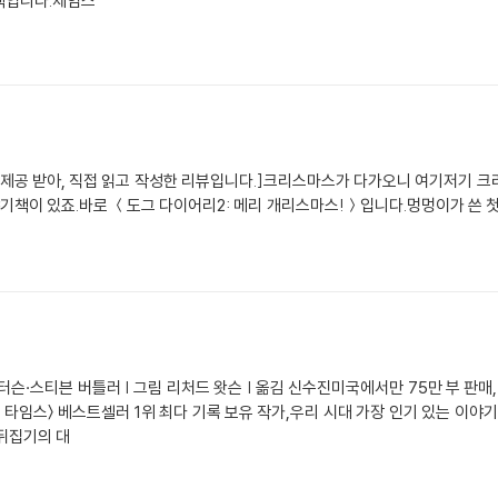
 책입니다.제임스
 제공 받아, 직접 읽고 작성한 리뷰입니다.]크리스마스가 다가오니 여기저기 크
책이 있죠.바로 ＜도그 다이어리2: 메리 개리스마스!＞입니다.멍멍이가 쓴 첫
터슨·스티븐 버틀러 | 그림 리처드 왓슨 | 옮김 신수진미국에서만 75만 부 판매
뉴욕 타임스〉 베스트셀러 1위 최다 기록 보유 작가,우리 시대 가장 인기 있는 이
뒤집기의 대