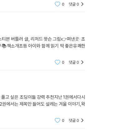
0
댓글
0
티븐 버틀러 글, 리처드 왓슨 그림👉펴낸곳: 초
💛📚책소개초등 아이와 함께 읽기 딱 좋은유쾌한
0
댓글
0
스 풀고 싶은 초딩이들 강력 추천지난 1권에서다시
.2권에서는 제목만 들어도 설레는 겨울 이야기,왁
0
댓글
0