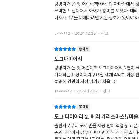
멍멍이가 쓴 첫 어린이책이라고? 아마존에서 많
코믹한 느낌이어서 아이가 흥미를 보였다. 메
아재개그? 를 이해하려면 기본 정보가 있어야 하
e*****2
2024.12.25.
신고
종이책
도그다이어리
멍멍이가 쓴 첫 어린이책 도그다이어리 2편이 
기대되는 표정이더라구요전 세계 4억부 이상 판
통쾌한 멍멍이 시점 일기맨 처음 글
s******2
2024.12.22.
신고
종이책
도그 다이어리 2. 메리 개리스마스!/마
출판사로부터 도서 만을 제공 받아 직접 읽고 쓴
슨과 배우이자 성우이며 어린이 책 작가인 스티븐