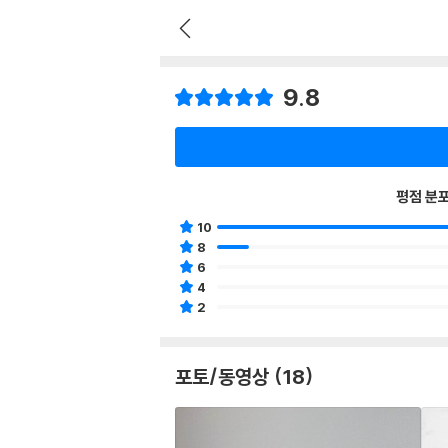
9.8
평점 분
10
8
6
4
2
포토/동영상 (18)