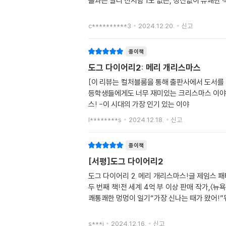
들과는 달리 진지함 1도 없는, 정신없이 유쾌한
c**********3
2024.12.20.
신고
종이책
도그 다이어리2: 메리 개리스마스
[이 리뷰는 컬처블룸을 통해 출판사에서 도서를
등학생들에게도 너무 재미있는 크리스마스 이야기
스! -이 시대의 가장 인기 있는 이야
l********s
2024.12.18.
신고
종이책
[서평]도그 다이어리2
도그 다이어리 2. 메리 개리스마스!글 제임스 패
두 번째 책!전 세계 4억 부 이상 판매 작가,〈
쾌통쾌한 멍멍이 일기“가장 신나는 때가 왔어!”
s***i
2024.12.16.
신고