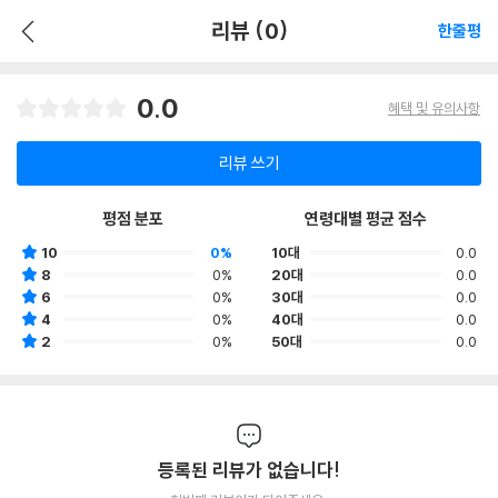
리뷰 (0)
한줄평
0.0
혜택 및 유의사항
리뷰 쓰기
평점 분포
연령대별 평균 점수
10
0%
10대
0.0
8
0%
20대
0.0
6
0%
30대
0.0
4
0%
40대
0.0
2
0%
50대
0.0
등록된 리뷰가 없습니다!