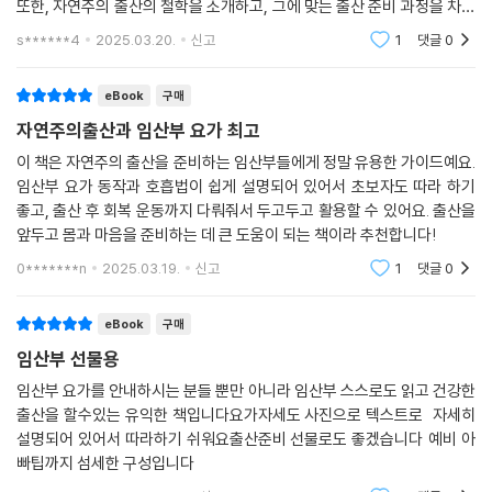
또한, 자연주의 출산의 철학을 소개하고, 그에 맞는 출산 준비 과정을 차근
차근 안내하여, 임산부가 출산에 대한 긍정적인 마음가짐을 가질 수 있을
s******4
2025.03.20.
신고
1
댓글
0
것 같아요.
eBook
구매
자연주의출산과 임산부 요가 최고
이 책은 자연주의 출산을 준비하는 임산부들에게 정말 유용한 가이드예요.
임산부 요가 동작과 호흡법이 쉽게 설명되어 있어서 초보자도 따라 하기
좋고, 출산 후 회복 운동까지 다뤄줘서 두고두고 활용할 수 있어요. 출산을
앞두고 몸과 마음을 준비하는 데 큰 도움이 되는 책이라 추천합니다!
0*******n
2025.03.19.
신고
1
댓글
0
eBook
구매
임산부 선물용
임산부 요가를 안내하시는 분들 뿐만 아니라 임산부 스스로도 읽고 건강한
출산을 할수있는 유익한 책입니다요가자세도 사진으로 텍스트로 자세히
설명되어 있어서 따라하기 쉬워요출산준비 선물로도 좋겠습니다 예비 아
빠팁까지 섬세한 구성입니다