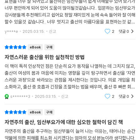
표현을 너무 잘 되어있고 출산하는 임산부들이 쉽게 이해할수 있어 보기가
너무 편안하게 되어 있어 도움이 많이될것같습니다.. 입문하는 임산부요가
강사분들께 추천해드리고 쉽어요 정말 재미있게 눈에 속속 들어와 잘 이해
할수 있을것 같습니다.. 너무 멋지고 출산의 아름다움을 표현하는것 같아
요
y****e
2025.03.15.
신고
2
댓글
0
eBook
구매
자연스러운 출산을 위한 실천적인 방법
이 책이 특히 인상적인 점은 단순히 요가 동작을 나열하는 데 그치지 않고,
출산이 여성의 몸과 마음에 미치는 영향을 깊이 탐구하면서 출산을 ‘자연
스러운 과정’으로 바라보는 관점을 제시한다는 것입니다. 의료 개입을 최
소화하고, 출산 중 호흡과 긴장을 조절하는 법을 배우며, 출산 후 빠른 회복
을 돕는 실천적 방법까지 아우릅니다.
s*******3
2025.03.15.
신고
2
댓글
0
eBook
구매
자연주의 출산, 임산부요가에 대한 심오한 철학이 담긴 책
자연주의 출산을 추구하는 임산부들이 늘어 나는 이유는, 태어나는 순간
약물에 의한 피해를 최소화 시키겠다는 엄마의 모성 본능이라 생각합니다.