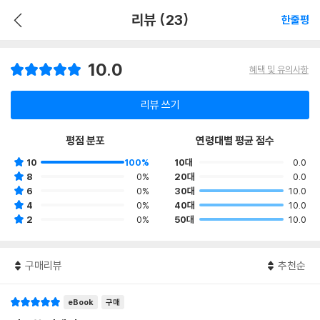
리뷰 (23)
한줄평
10.0
혜택 및 유의사항
리뷰 쓰기
평점 분포
연령대별 평균 점수
10
100%
10대
0.0
8
0%
20대
0.0
6
0%
30대
10.0
4
0%
40대
10.0
2
0%
50대
10.0
구매리뷰
추천순
eBook
구매