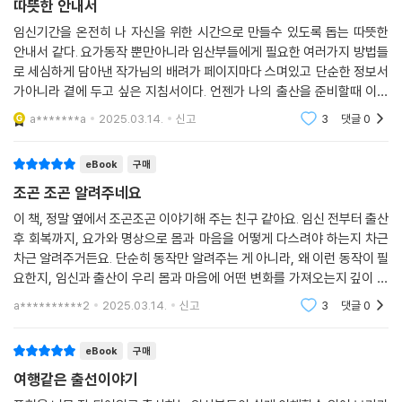
따뜻한 안내서
임신기간을 온전히 나 자신을 위한 시간으로 만들수 있도록 돕는 따뜻한
안내서 같다. 요가동작 뿐만아니라 임산부들에게 필요한 여러가지 방법들
로 세심하게 담아낸 작가님의 배려가 페이지마다 스며있고 단순한 정보서
가아니라 곁에 두고 싶은 지침서이다. 언젠가 나의 출산을 준비할때 이책
을 다시 펼쳐 읽고 싶다. !
a*******a
2025.03.14.
신고
3
댓글
0
eBook
구매
조곤 조곤 알려주네요
이 책, 정말 옆에서 조곤조곤 이야기해 주는 친구 같아요. 임신 전부터 출산
후 회복까지, 요가와 명상으로 몸과 마음을 어떻게 다스려야 하는지 차근
차근 알려주거든요. 단순히 동작만 알려주는 게 아니라, 왜 이런 동작이 필
요한지, 임신과 출산이 우리 몸과 마음에 어떤 변화를 가져오는지 깊이 있
게 설명해 줘서 정말 좋았어요.특히 좋았던 건, 출산을 두려움이 아닌 설렘
a**********2
2025.03.14.
신고
3
댓글
0
으로 맞이할
eBook
구매
여행같은 출선이야기