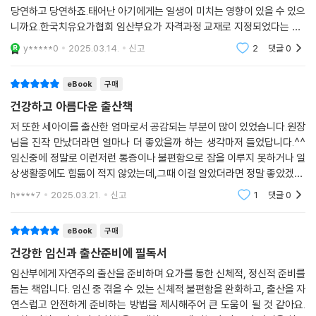
당연하고 당연하죠.태어난 아기에게는 일생이 미치는 영향이 있을 수 있으
니까요.한국치유요가협회 임산부요가 자격과정 교재로 지정되었다는 것..
정말 축하드려요.
y*****0
2025.03.14.
신고
2
댓글
0
eBook
구매
건강하고 아름다운 출산책
저 또한 세아이를 출산한 엄마로서 공감되는 부분이 많이 있었습니다.원장
님을 진작 만났더라면 얼마나 더 좋았을까 하는 생각마저 들었답니다.^^
임신중에 정말로 이런저런 통증이나 불편함으로 잠을 이루지 못하거나 일
상생활중에도 힘듦이 적지 않았는데,그때 이걸 알았더라면 정말 좋았겠다.
라는 생각이 들었습니다. 그렇기에 임산부들에게 일상에서는 물론이고 출
h****7
2025.03.21.
신고
1
댓글
0
산까지도 많은 도움
eBook
구매
건강한 임신과 출산준비에 필독서
임산부에게 자연주의 출산을 준비하며 요가를 통한 신체적, 정신적 준비를
돕는 책입니다. 임신 중 겪을 수 있는 신체적 불편함을 완화하고, 출산을 자
연스럽고 안전하게 준비하는 방법을 제시해주어 큰 도움이 될 것 같아요.