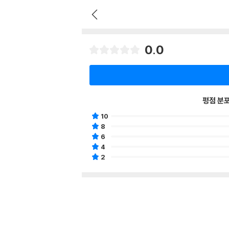
0.0
평점 분
10
8
6
4
2