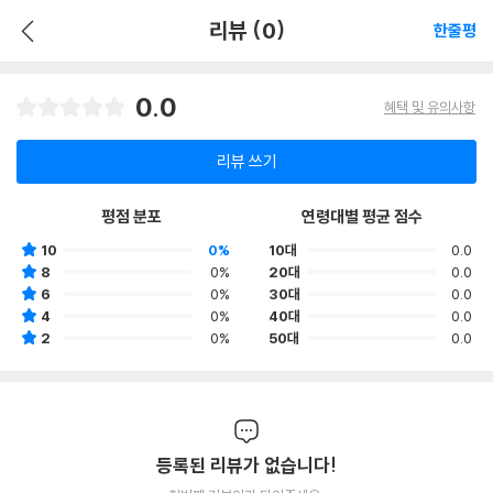
리뷰 (0)
한줄평
0.0
혜택 및 유의사항
리뷰 쓰기
평점 분포
연령대별 평균 점수
10
0%
10대
0.0
8
0%
20대
0.0
6
0%
30대
0.0
4
0%
40대
0.0
2
0%
50대
0.0
등록된 리뷰가 없습니다!