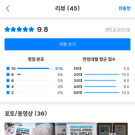
리뷰 (45)
한줄평
9.8
혜택 및 유의사항
리뷰 쓰기
평점 분포
연령대별 평균 점수
10
91%
10대
0.0
8
9%
20대
10.0
6
0%
30대
9.0
4
0%
40대
9.0
2
0%
50대
10.0
포토/동영상 (36)