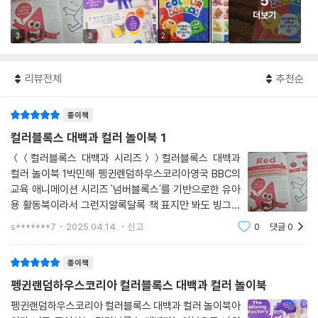
5
더보기
3
3
2
리뷰전체
추천순
종이책
컬러블록스 대백과 컬러 놀이북 1
＜＜컬러블록스 대백과 시리즈＞＞컬러블록스 대백과
컬러 놀이북 1박민해 펭귄렌덤하우스코리아영국 BBC의
교육 애니메이션 시리즈 '넘버블록스'를 기반으로한 유아
용 활동북이라서 그런지알록달록 책 표지만 봐도 빙그레
미소가 지어지는 즐거운 책입니다.아이들은 얼마나 좋아
s*******7
2025.04.14.
신고
0
댓글
0
할까요?tv로만 시청했던 캐릭터들이 책으로 나에게 가까
이와줘서 함께 활동할 수 있으니 신날 수 밖에 없을
종이책
펭귄랜덤하우스코리아 컬러블록스 대백과 컬러 놀이북
펭귄랜덤하우스코리아 컬러블록스 대백과 컬러 놀이북아