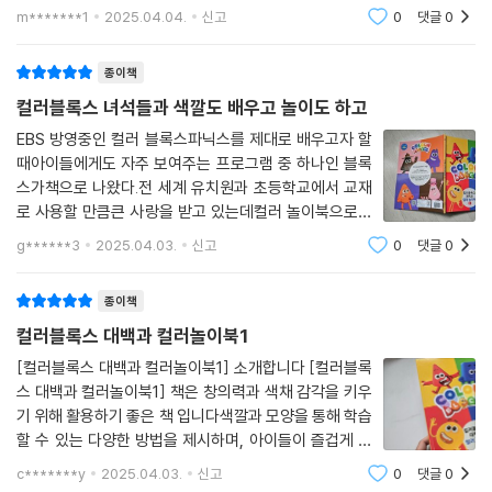
러블록스 대백과 컬러 놀이북 1＞.엄마, 우리집에 컬러블
m*******1
2025.04.04.
신고
0
댓글
0
록스재미있는 책 있지? 며칠 이 워크북을 함께 했더니어
느새 재미있는 책으로 인식하고 있는 꼬맹씨. 저녁
종이책
컬러블록스 녀석들과 색깔도 배우고 놀이도 하고
EBS 방영중인 컬러 블록스파닉스를 제대로 배우고자 할
때아이들에게도 자주 보여주는 프로그램 중 하나인 블록
스가책으로 나왔다.전 세계 유치원과 초등학교에서 교재
로 사용할 만큼큰 사랑을 받고 있는데컬러 놀이북으로색
깔도 배우고 영어도 배울 수 있는아주 유익한 책이였다.우
g******3
2025.04.03.
신고
0
댓글
0
리 주위에서 만나볼 수 있는 색깔 이름알기부터그 색깔을
가진 물건이나 동물이름 맞추기 등다양하게 색
종이책
컬러블록스 대백과 컬러놀이북1
[컬러블록스 대백과 컬러놀이북1] 소개합니다 [컬러블록
스 대백과 컬러놀이북1] 책은 창의력과 색채 감각을 키우
기 위해 활용하기 좋은 책 입니다색깔과 모양을 통해 학습
할 수 있는 다양한 방법을 제시하며, 아이들이 즐겁게 놀
면서 배울 수 있도록 도와줍니다시각적으로 매력적인 일
c*******y
2025.04.03.
신고
0
댓글
0
러스트와 함께, 색깔에 대한 흥미로운 사실들을 담고 있어