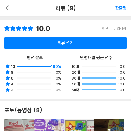
리뷰 (9)
한줄평
10.0
혜택 및 유의사항
리뷰 쓰기
평점 분포
연령대별 평균 점수
10
100%
10대
0.0
8
0%
20대
0.0
6
0%
30대
10.0
4
0%
40대
10.0
2
0%
50대
10.0
포토/동영상 (8)