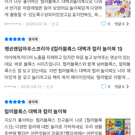
이가 너무 좋아하는 컬러블록스 대백과놀이북으로 나와
서 반가운 마음에얼른 읽어 보았어요.놀이북답게 다양하
게 활동할 수 있도록구성되어있었고요.표지만봐도, 목차
만 봐도 알록달록해서눈이 정말 즐거워지는 놀이북이에
h******s
2025.04.14.
신고
0
댓글
0
요.애니메이션으로 즐겁게 감상하고활동까지 하게 되니
더 효과적인듯해요.알파블록스, 컬러블록스, 넘버블
종이책
펭귄랜덤하우스코리아 《컬러블록스 대백과 컬러 놀이북 1》
아이에게 미디어 노출을 자제하고 있지만 마음 놓고 보여주는 영상이 있는
데요. 바로 블록스 시리즈입니다. 컬러블록스와 함께 넘버블록스, 알파블
록스도 잘 보고 있는데요. 이번 컬러블록스 대백과 컬러 놀이북도 너무 재
미있게 잘 갖고 놀더라고요.책의 목차 페이지인데요. 컬러별로 이렇게 다
양한 콘텐츠들이 많이 들어있어 아이가 지루해 할 틈 없이 푹 빠져서 활동
l****e
2025.04.13.
신고
0
댓글
0
하였어요.만 4세
종이책
컬러블록스 대백과 컬러 놀이북
지오가 좋아하는 컬러블록스 친구들이 나온 [컬러블록
스]는 다양한 칼러에 대한 놀이로 가득하네요. 우리 생활
주변에 빨강은 어떤것들이 있을까?빨강색에는 어떤것들