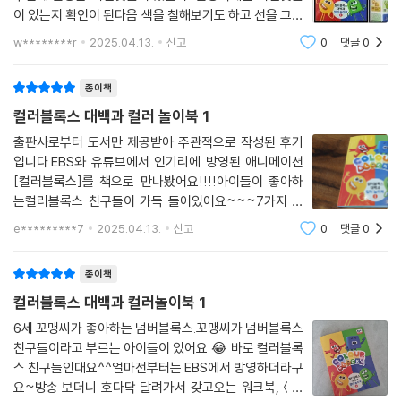
이 있는지 확인이 된다음 색을 칠해보기도 하고 선을 그어
보기도 하고 주어진 게임을 즐겁게 놀다보면 7가지 무지
w********r
2025.04.13.
신고
0
댓글
0
개 색에 대한 공부가 됩니다.다양한 게임속에 집중력도 향
상되고 창의력도 향상되며 스토리텔링까지 골고
종이책
컬러블록스 대백과 컬러 놀이북 1
출판사로부터 도서만 제공받아 주관적으로 작성된 후기
입니다.EBS와 유튜브에서 인기리에 방영된 애니메이션
[컬러블록스]를 책으로 만나봤어요!!!!아이들이 좋아하
는컬러블록스 친구들이 가득 들어있어요~~~7가지 무
지개 색깔의 친구들이 들어 있는데요(빨강, 주황, 노랑,
e*********7
2025.04.13.
신고
0
댓글
0
초록, 파랑, 남색, 보라)각각의 색깔에 색칠도 해보고,숫
자도 순서대로 따라가며 그림도 그려볼 수 있고,미로 찾기
종이책
컬러블록스 대백과 컬러놀이북 1
6세 꼬맹씨가 좋아하는 넘버블록스.꼬맹씨가 넘버블록스
친구들이라고 부르는 아이들이 있어요 😂 바로 컬러블록
스 친구들인대요^^얼마전부터는 EBS에서 방영하더라구
요~방송 보더니 호다닥 달려가서 갖고오는 워크북,＜컬