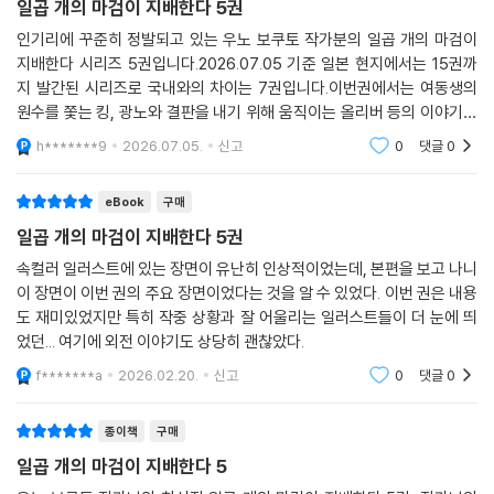
일곱 개의 마검이 지배한다 5권
인기리에 꾸준히 정발되고 있는 우노 보쿠토 작가분의 일곱 개의 마검이
지배한다 시리즈 5권입니다.2026.07.05 기준 일본 현지에서는 15권까
지 발간된 시리즈로 국내와의 차이는 7권입니다.이번권에서는 여동생의
원수를 쫓는 킹, 광노와 결판을 내기 위해 움직이는 올리버 등의 이야기가
그려지고 있습니다.
h*******9
2026.07.05.
신고
0
댓글
0
eBook
구매
일곱 개의 마검이 지배한다 5권
속컬러 일러스트에 있는 장면이 유난히 인상적이었는데, 본편을 보고 나니
이 장면이 이번 권의 주요 장면이었다는 것을 알 수 있었다. 이번 권은 내용
도 재미있었지만 특히 작중 상황과 잘 어울리는 일러스트들이 더 눈에 띄
었던... 여기에 외전 이야기도 상당히 괜찮았다.
f*******a
2026.02.20.
신고
0
댓글
0
종이책
구매
일곱 개의 마검이 지배한다 5