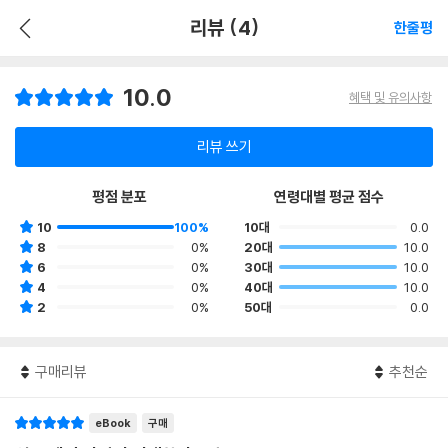
리뷰 (4)
한줄평
10.0
혜택 및 유의사항
리뷰 쓰기
평점 분포
연령대별 평균 점수
10
100%
10대
0.0
8
0%
20대
10.0
6
0%
30대
10.0
4
0%
40대
10.0
2
0%
50대
0.0
구매리뷰
추천순
eBook
구매