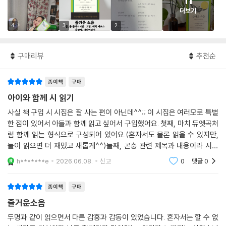
11
더보기
4
3
2
구매리뷰
추천순
종이책
구매
아이와 함께 시 읽기
사실 책 구입 시 시집은 잘 사는 편이 아닌데^^;; 이 시집은 여러모로 특별
한 점이 있어서 아들과 함께 읽고 싶어서 구입했어요. 첫째, 마치 듀엣곡처
럼 함께 읽는 형식으로 구성되어 있어요.(혼자서도 물론 읽을 수 있지만,
둘이 읽으면 더 재밌고 새롭게^^)둘째, 곤충 관련 제목과 내용이라 시와
거리가 먼? 남자 아이에게 흥미를 유발할 수 있어요.셋째, ＜즐거운 소음
h*******e
2026.06.08.
신고
0
댓글
0
＞이라는 제목도
종이책
구매
즐거운소음
두명과 같이 읽으면서 다른 감흥과 감동이 있었습니다. 혼자서는 할 수 없