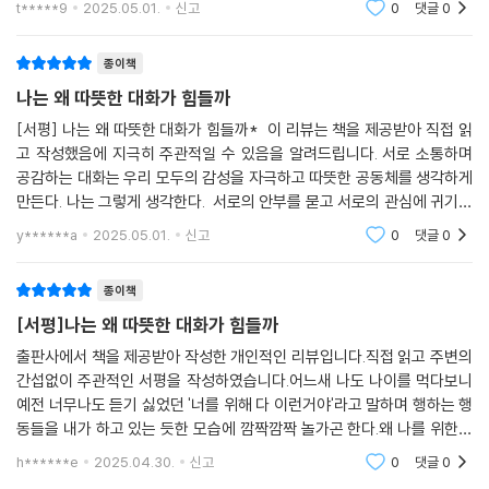
t*****9
2025.05.01.
신고
0
댓글
0
대화’가
종이책
나는 왜 따뜻한 대화가 힘들까
[서평] 나는 왜 따뜻한 대화가 힘들까* 이 리뷰는 책을 제공받아 직접 읽
고 작성했음에 지극히 주관적일 수 있음을 알려드립니다. 서로 소통하며
공감하는 대화는 우리 모두의 감성을 자극하고 따뜻한 공동체를 생각하게
만든다. 나는 그렇게 생각한다. 서로의 안부를 묻고 서로의 관심에 귀기울
여 경청하는 것만으로도 상대방과 나를 우리의 공동체로 생각하며 사회를
y******a
2025.05.01.
신고
0
댓글
0
생각하고 나라와
종이책
[서평]나는 왜 따뜻한 대화가 힘들까
출판사에서 책을 제공받아 작성한 개인적인 리뷰입니다.직접 읽고 주변의
간섭없이 주관적인 서평을 작성하였습니다.어느새 나도 나이를 먹다보니
예전 너무나도 듣기 싫었던 '너를 위해 다 이런거야'라고 말하며 행하는 행
동들을 내가 하고 있는 듯한 모습에 깜짝깜짝 놀가곤 한다.왜 나를 위한다
면서 내가 좋아하고 행복해할 수 있는 말이나 행동들을 해주지 않을까?지
h******e
2025.04.30.
신고
0
댓글
0
금까지 보는 방