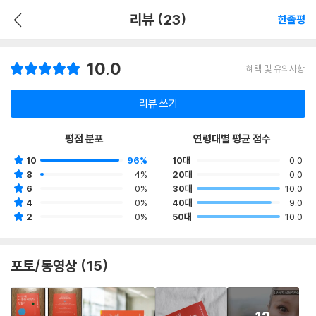
리뷰 (23)
한줄평
10.0
혜택 및 유의사항
리뷰 쓰기
평점 분포
연령대별 평균 점수
10
96%
10대
0.0
8
4%
20대
0.0
6
0%
30대
10.0
4
0%
40대
9.0
2
0%
50대
10.0
포토/동영상 (15)