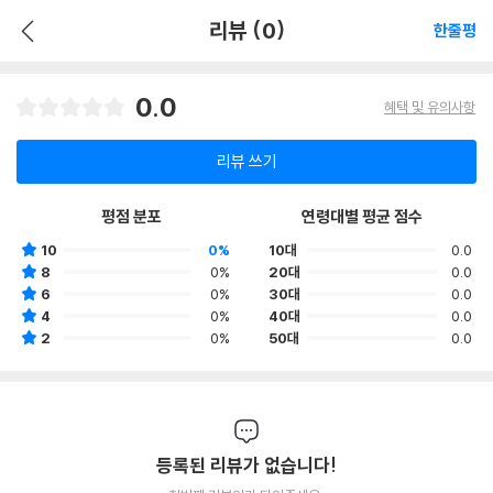
리뷰 (0)
한줄평
0.0
혜택 및 유의사항
리뷰 쓰기
평점 분포
연령대별 평균 점수
10
0%
10대
0.0
8
0%
20대
0.0
6
0%
30대
0.0
4
0%
40대
0.0
2
0%
50대
0.0
등록된 리뷰가 없습니다!