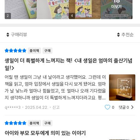
18
더보기
2
4
구매리뷰
추천순
종이책
구매
생일이 더 특별하게 느껴지는 책! <내 생일은 엄마의 출산기념
일!>
어릴 땐 생일이 그냥 내 날이라고 생각했어요. 그런데 이
책을 읽고, 엄마 입장에서 생일을 다시 보게 됐어요. 엄마
가 날 낳느라 얼마나 힘들었고, 또 얼마나 오래 기다렸을
지 생각하니까 생일이 더 특별하게 느껴지더라고요. 평범
한 하루에도 의미를 붙이는 제니의 모습도 멋졌고요! :)사
q*****3
2025.04.22.
신고
0
댓글
0
은품으로 받은 무드등도 이야기 분위기랑 잘 어울려서, 책
을 다 읽고 나서 켜 두니까 여운이 더 오
종이책
구매
아이와 부모 모두에게 의미 있는 이야기