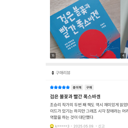
15
4
구매리뷰
종이책
구매
검은 불꽃과 빨간 폭스바겐
조승리 작가의 두번 째 책도 역시 재미있게 읽었
이드가 있기는 하지만 그래조 시각 장애라는 어
역할을 하는 것이 대단했다.
k*****3
2025.05.09.
신고