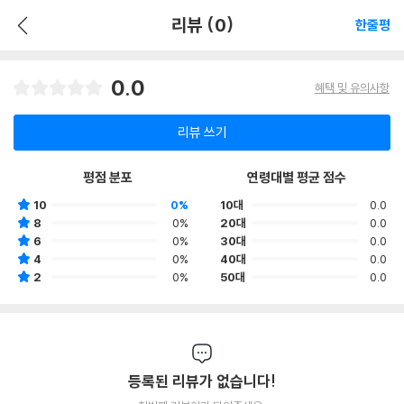
리뷰 (0)
한줄평
0.0
혜택 및 유의사항
리뷰 쓰기
평점 분포
연령대별 평균 점수
10
0%
10대
0.0
8
0%
20대
0.0
6
0%
30대
0.0
4
0%
40대
0.0
2
0%
50대
0.0
등록된 리뷰가 없습니다!