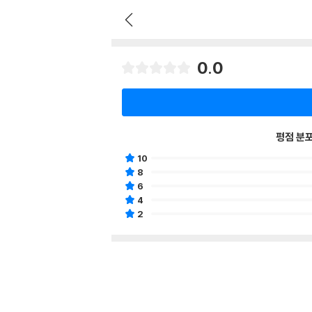
0.0
평점 분
10
8
6
4
2