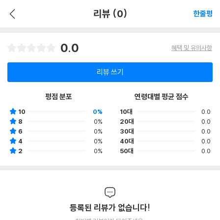
리뷰 (0)
한줄평
0.0
혜택 및 유의사항
리뷰 쓰기
평점 분포
연령대별 평균 점수
10
0%
10대
0.0
8
0%
20대
0.0
6
0%
30대
0.0
4
0%
40대
0.0
2
0%
50대
0.0
등록된 리뷰가 없습니다!