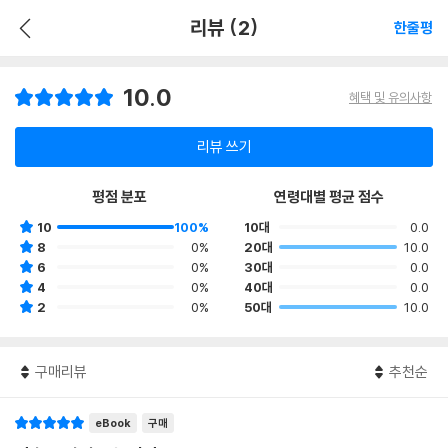
리뷰 (2)
한줄평
10.0
혜택 및 유의사항
리뷰 쓰기
평점 분포
연령대별 평균 점수
10
100%
10대
0.0
8
0%
20대
10.0
6
0%
30대
0.0
4
0%
40대
0.0
2
0%
50대
10.0
구매리뷰
추천순
eBook
구매