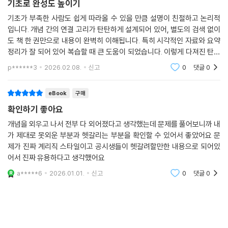
기초로 완성도 높이기
기초가 부족한 사람도 쉽게 따라올 수 있을 만큼 설명이 친절하고 논리적
입니다. 개념 간의 연결 고리가 탄탄하게 설계되어 있어, 별도의 검색 없이
도 책 한 권만으로 내용이 완벽히 이해됩니다. 특히 시각적인 자료와 요약
정리가 잘 되어 있어 복습할 때 큰 도움이 되었습니다. 이렇게 다져진 탄탄
한 이해도는 자연스럽게 문제 풀이 자신감으로 이어졌습니다. 복잡한 이론
p******3
2026.02.08.
신고
0
댓글
0
을 명쾌하게
eBook
구매
확인하기 좋아요
개념을 외우고 나서 전부 다 외어졌다고 생각했는데 문제를 풀어보니까 내
가 제대로 못외운 부분과 헷갈리는 부분을 확인할 수 있어서 좋았어요 문
제가 진짜 계리직 스타일이고 공시생들이 헷갈려할만한 내용으로 되어있
어서 진짜 유용하다고 생각했어요
a*****6
2026.01.01.
신고
0
댓글
0