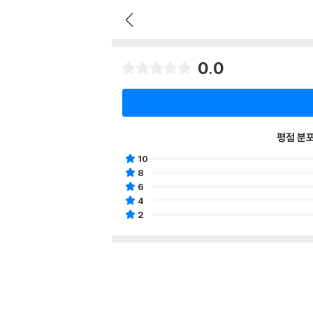
0.0
평점 분
10
8
6
4
2