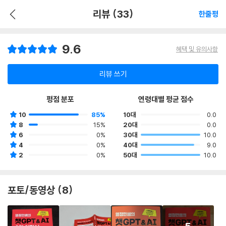
리뷰 (33)
한줄평
9.6
혜택 및 유의사항
리뷰 쓰기
평점 분포
연령대별 평균 점수
10
85%
10대
0.0
8
15%
20대
0.0
6
0%
30대
10.0
4
0%
40대
9.0
2
0%
50대
10.0
포토/동영상 (8)