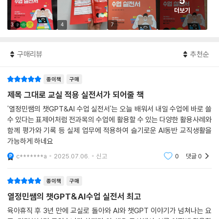
5
더보기
3
4
7
구매리뷰
추천순
종이책
구매
제목 그대로 교실 적용 실전서가 되어줄 책
'열정민쌤의 챗GPT&AI 수업 실전서'는 오늘 배워서 내일 수업에 바로 쓸
수 있다는 표제어처럼 전과목의 수업에 활용할 수 있는 다양한 활용사례와
함께 평가와 기록 등 실제 업무에 적용하여 슬기로운 AI동반 교직생활을
가능하게 하네요
c*******a
2025.07.06.
신고
0
댓글
0
종이책
구매
열정민쌤의 챗GPT&AI수업 실전서 최고
육아휴직 후 3년 만에 교실로 돌아와 AI와 챗GPT 이야기가 넘쳐나는 요