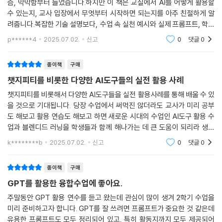
즘, 막막함부터 들었습니다.하지만 이 책은 교실에서 AI를 어떻게 활용할
수 있는지, 교사 입장에서 무엇부터 시작하면 되는지를 아주 친절하게 알
려줍니다.복잡한 기술 설명보다, 수업 속 실천 예시와 실제 프롬프트, 학생
활동 흐름이 자세히 나와 있어서 바로 따라 해볼 수 있었고, 용기를 얻었습
p******4
2025.07.02.
신고
0
댓글
0
니다.
종이책
구매
챗지피티를 비롯한 다양한 AI도구들의 실전 활용 사례
챗지피티를 비롯해서 다양한 AI도구들을 실전 활용사례를 통해 배울 수 있
을 것으로 기대됩니다. 당장 수업에서 써먹진 않더라도 교사가 미리 공부
도 해보고 활용 연습도 해보고 하면 새로운 시대의 수업인 AI도구 활용 수
업과 블렌디드 러닝을 학생들과 함께 해나가는 데 큰 도움이 되리라 생각
합니다.
k********b
2025.07.02.
신고
0
댓글
0
종이책
구매
GPT를 활용한 융합수업에 좋아요.
주말동안 GPT 활용 연수를 듣고 왔는데 관심이 많이 생겨 2학기 수업을
미리 준비하고자 합니다. GPT를 잘 쓰려면 프롬프트가 중요한 것 같은데
유용한 프롬프트도 모두 정리되어 있고, 특히 활동지까지 모두 제공되어