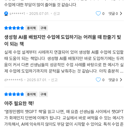
수업에 대한 부담이 많이 줄어들 것 같습니다.
s******1
2025.07.01.
신고
0
댓글
0
종이책
구매
생성형 AI를 배웠지만 수업에 도입하기는 어려울 때 한줄기 빛
이 되는 책
실제 수업 설계부터 사례까지 연결되어 있어 생성형 AI를 수업에 도입할
때 도움이 되는 책입니다. 생성형 AI를 배웠지만 바로 도입하기에는 두려
움이 커서 다른 선생님들의 성공적인 수업 사례를 바탕으로 한 예시가 실
제 수업에 도입하기까지의 문턱을 낮춰주는 것 같습니다. 아직 충분히 살
펴보지는 못했지만, 이번 여름방학 정독하고 실행해보며 2학기 수업을 좀
d*******5
2025.07.01.
신고
0
댓글
0
더 발전시킬 수 있는
종이책
구매
아주 필요한 책!
‘열정민쌤의 챗GPT 책’을 읽고 나면, 왜 요즘 선생님들 사이에서 챗GPT
가 화제인지 단번에 이해가 됩니다. 교실에서 바로 써먹을 수 있는 예시가
가득해서, AI에 익숙하지 않아도 부담 없이 시작할 수 있어요. 특히 수업 준