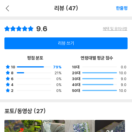
리뷰 (47)
한줄평
9.6
혜택 및 유의사항
리뷰 쓰기
평점 분포
연령대별 평균 점수
10
79%
10대
0.0
8
21%
20대
10.0
6
0%
30대
9.0
4
0%
40대
9.0
2
0%
50대
10.0
포토/동영상 (27)