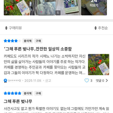
24
더보기
3
5
구매리뷰
추천순
종이책
구매
『그해 푸른 벚나무』잔잔한 일상의 소중함
카페도도 시리즈의 작가 시메노 나기는 소박하지만 자신
만의 삶을 살아가는 사람들의 이야기를 주로 하는 작가다.
카페를 경영하는 주인공과 카페를 찾아오는 사람들의 교
감과 그들의 이야기가 퍽 다정하다. 카페를 운영하는 여성
3대의 이야기를 전한다. 카페 앞마당에 있는 100년 넘은
h*****9
2025.11.09.
신고
3
댓글
0
산벚나무가 소설을 이끌어간다. 서른 살의 히오는 매일 아
침 정오에 문을 열고 오후 6시가 되면 문
종이책
구매
그해 푸른 벚나무
사건사고도 없고 뭔가 특별한 이야기도 없는데 그럼에도 가만가만 계속 읽