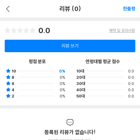
리뷰 (0)
한줄평
0.0
혜택 및 유의사항
리뷰 쓰기
평점 분포
연령대별 평균 점수
10
0%
10대
0.0
8
0%
20대
0.0
6
0%
30대
0.0
4
0%
40대
0.0
2
0%
50대
0.0
등록된 리뷰가 없습니다!