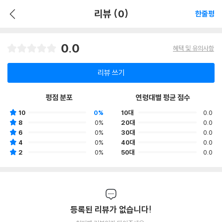
리뷰 (0)
한줄평
0.0
혜택 및 유의사항
리뷰 쓰기
평점 분포
연령대별 평균 점수
10
0%
10대
0.0
8
0%
20대
0.0
6
0%
30대
0.0
4
0%
40대
0.0
2
0%
50대
0.0
등록된 리뷰가 없습니다!