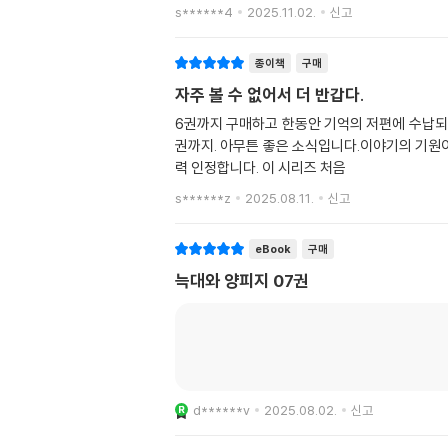
s******4
2025.11.02.
신고
종이책
구매
자주 볼 수 없어서 더 반갑다.
6권까지 구매하고 한동안 기억의 저편에 수납되어
권까지. 아무튼 좋은 소식입니다.이야기의 기원이
력 인정합니다. 이 시리즈 처음
s******z
2025.08.11.
신고
eBook
구매
늑대와 양피지 07권
d******v
2025.08.02.
신고