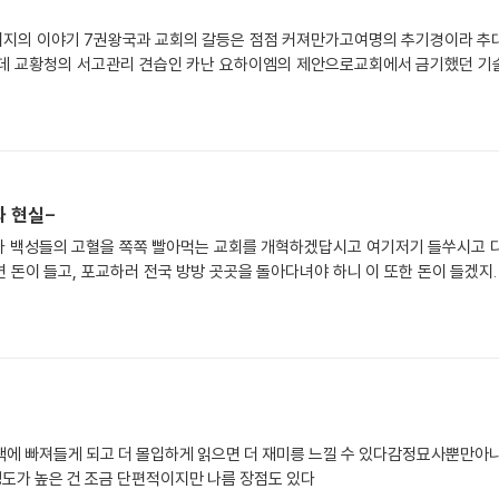
피지의 이야기 7권왕국과 교회의 갈등은 점점 커져만가고여명의 추기경이라 추대
운데 교황청의 서고관리 견습인 카난 요하이엠의 제안으로교회에서 금기했던 기
과 현실-
 올라 백성들의 고혈을 쪽쪽 빨아먹는 교회를 개혁하겠답시고 여기저기 들쑤시고 
면 돈이 들고, 포교하러 전국 방방 곳곳을 돌아다녀야 하니 이 또한 돈이 들겠지.
책에 빠져들게 되고 더 몰입하게 읽으면 더 재미릉 느낄 수 있다감정묘사뿐만아니
도가 높은 건 조금 단편적이지만 나름 장점도 있다