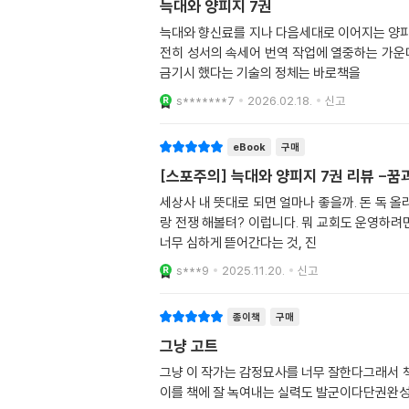
늑대와 양피지 7권
늑대와 향신료를 지나 다음세대로 이어지는 양
전히 성서의 속세어 번역 작업에 열중하는 가
금기시 했다는 기술의 정체는 바로책을
s*******7
2026.02.18.
신고
eBook
구매
[스포주의] 늑대와 양피지 7권 리뷰 -꿈
세상사 내 뜻대로 되면 얼마나 좋을까. 돈 독
랑 전쟁 해볼텨? 이럽니다. 뭐 교회도 운영하려
너무 심하게 뜯어간다는 것, 진
s***9
2025.11.20.
신고
종이책
구매
그냥 고트
그냥 이 작가는 감정묘사를 너무 잘한다그래서 
이를 책에 잘 녹여내는 실력도 발군이다단권완성