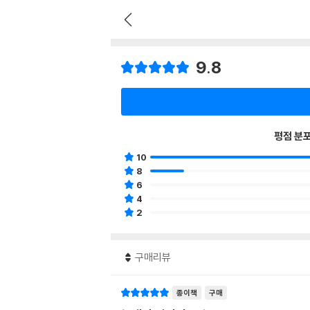
9.8
평점 분
10
8
6
4
2
구매리뷰
종이책
구매