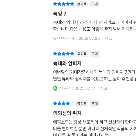
종이책
구매
늑양 7
늑대와 양피지 7권입니다.전 시리즈에 이어서
좋습니다.다음 내용도 어떻게 될지 벌써 기대됩
w********f
2025.07.25.
신고
종이책
구매
늑대와 양피지
이번달의 기대작중하나인 늑대와 양피지 7권의 
딸인 뮤라와 성직자를 목표로 하는 콜이 주인공 
j****7
2025.07.17.
신고
종이책
구매
의외성의 위치
에피소드는 항상 새로워야 하고 신선해야 한다고
미를 떨어뜨릴 뿐만 아니라 전체적인 작품의 가
며 이를 잘 풀어가는 이야기가 좋