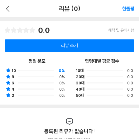
리뷰 (0)
한줄평
0.0
혜택 및 유의사항
리뷰 쓰기
평점 분포
연령대별 평균 점수
10
0%
10대
0.0
8
0%
20대
0.0
6
0%
30대
0.0
4
0%
40대
0.0
2
0%
50대
0.0
등록된 리뷰가 없습니다!