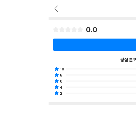
0.0
평점 분
10
8
6
4
2