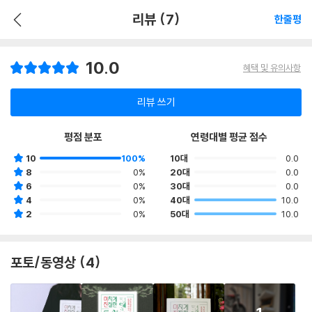
리뷰 (7)
한줄평
10.0
혜택 및 유의사항
리뷰 쓰기
평점 분포
연령대별 평균 점수
10
100%
10대
0.0
8
0%
20대
0.0
6
0%
30대
0.0
4
0%
40대
10.0
2
0%
50대
10.0
포토/동영상 (4)